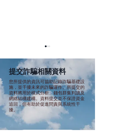
提交詐騙相關資料
您所提供的資訊可協助記錄詐騙基礎設
施，並干擾未來的詐騙運作。所提交的
線上博弈產業的
資料將用於模式分析、錢包群集判讀及
蒙多基里園區與【金鑫】
網絡結構建構。資料提交並不保證資金
犯罪集團有關聯 — 涉刑
追回，但有助於促進問責與系統性干
求、數十億詐騙
擾。