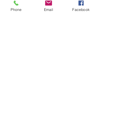
提交詐騙相關資料
Phone
Email
Facebook
支持我們的工作
公眾支持使詐騙地圖建構、交易分析與
資料處理得以持續運作，將受害者提交
的資訊轉化為可行動的情報。這些工作
有助於揭示詐騙網絡，推動干擾機制，
並促進問責。
支持我們的工作
聯絡方式
查詢