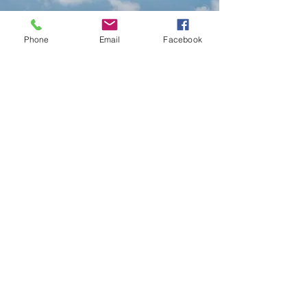
提交詐騙相關資料
Phone
Email
Facebook
支持我們的工作
公眾支持使詐騙地圖建構、交易分析與
資料處理得以持續運作，將受害者提交
的資訊轉化為可行動的情報。這些工作
有助於揭示詐騙網絡，推動干擾機制，
並促進問責。
支持我們的工作
聯絡方式