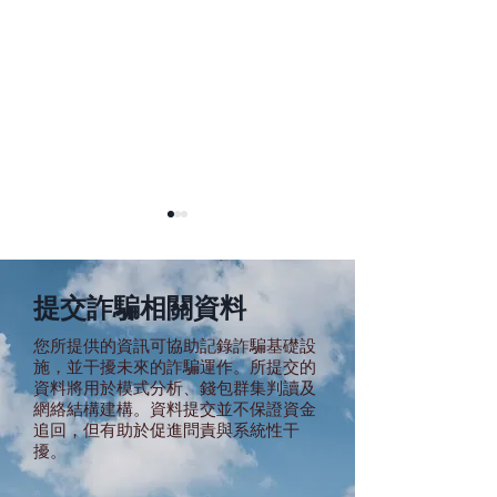
提交詐騙相關資料
您所提供的資訊可協助記錄詐騙基礎設
施，並干擾未來的詐騙運作。所提交的
資料將用於模式分析、錢包群集判讀及
拯救柬埔寨線上詐騙招聘
反詐騙和反奴隸
網絡結構建構。資料提交並不保證資金
受害者
因傳播“假新聞”
追回，但有助於促進問責與系統性干
被捕
擾。