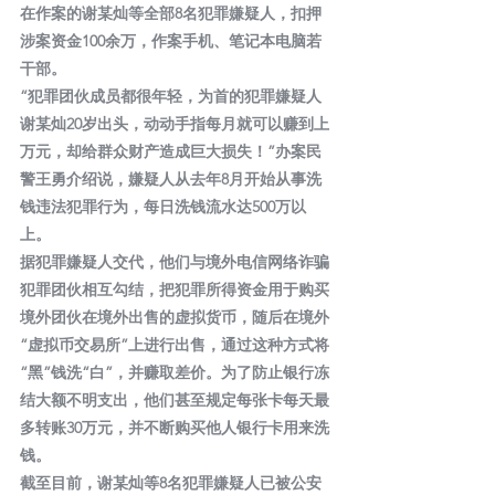
在作案的谢某灿等全部8名犯罪嫌疑人，扣押
涉案资金100余万，作案手机、笔记本电脑若
干部。
“犯罪团伙成员都很年轻，为首的犯罪嫌疑人
谢某灿20岁出头，动动手指每月就可以赚到上
万元，却给群众财产造成巨大损失！”办案民
警王勇介绍说，嫌疑人从去年8月开始从事洗
钱违法犯罪行为，每日洗钱流水达500万以
上。
据犯罪嫌疑人交代，他们与境外电信网络诈骗
犯罪团伙相互勾结，把犯罪所得资金用于购买
境外团伙在境外出售的虚拟货币，随后在境外
“虚拟币交易所”上进行出售，通过这种方式将
“黑”钱洗“白”，并赚取差价。为了防止银行冻
结大额不明支出，他们甚至规定每张卡每天最
多转账30万元，并不断购买他人银行卡用来洗
钱。
截至目前，谢某灿等8名犯罪嫌疑人已被公安