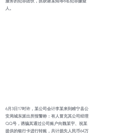
服务的犯罪团伙，抓获谢某灿等8名犯罪嫌疑
人。
6月3日17时许，某公司会计李某来到睢宁县公
安局城东派出所报警称：有人冒充其公司经理
QQ号，诱骗其通过公司账户向魏某宇、祝某
提供的银行卡进行转账，共计损失人民币64万