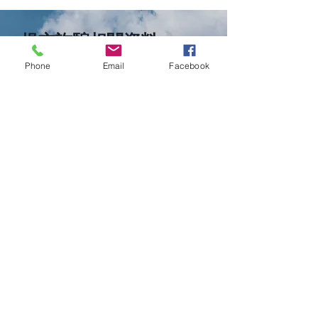
提交詐騙相關資料
您所提供的資訊可協助記錄詐騙基礎設
Phone
Email
Facebook
施，並干擾未來的詐騙運作。所提交的
資料將用於模式分析、錢包群集判讀及
拯救柬埔寨線上詐騙招聘
反詐騙和反奴隸
網絡結構建構。資料提交並不保證資金
受害者
因傳播“假新聞”
追回，但有助於促進問責與系統性干
被捕
擾。
提交詐騙相關資料
支持我們的工作
公眾支持使詐騙地圖建構、交易分析與
資料處理得以持續運作，將受害者提交
的資訊轉化為可行動的情報。這些工作