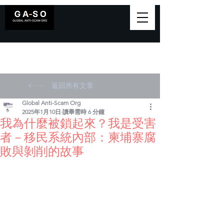
返回所有文章
Global Anti-Scam Org
2025年1月10日
讀畢需時 6 分鐘
我為什麼被鎖起來？我是受害
者－移民系統內部：柬埔寨腐
敗與剝削的故事