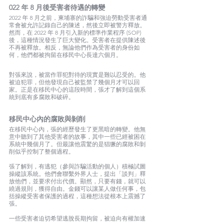
022 年 8 月後受害者待遇的轉變
2022 年 8 月之前，柬埔寨的詐騙和強迫勞動受害者通
常會被允許記錄自己的陳述，然後立即被警方釋放。
然而，在 2022 年 8 月引入新的標準作業程序 (SOP) 
後，這種情況發生了巨大變化。受害者在提供陳述後
不再被釋放。相反，無論他們作為受害者的身份如
何，他們都被拘留在移民中心長達六個月。
對張來說，被當作罪犯對待的現實是難以忍受的。他
被迫犯罪，但他發現自己被監禁了幾個月才可以回
家。正是在移民中心的這段時間，張才了解到這個系
統到底有多腐敗和破碎。
移民中心內的腐敗與剝削
在移民中心內，張的經歷發生了更黑暗的轉變。他無
意中聽到了其他受害者的故事，其中一些已經被困在
系統中幾個月了。但最讓他震驚的是猖獗的腐敗和剝
削似乎控制了整個過程。
張了解到，有逃犯（參與詐騙活動的個人）積極試圖
操縱該系統。他們會聯繫外界人士，提出「談判」釋
放他們，並要求付出代價。顯然，只要有錢，就可以
繞過規則，獲得自由。金錢可以讓某人做任何事，包
括操縱受害者保護的過程，這種想法從根本上震撼了
張。
一些受害者迫切希望逃脫長期拘留，被迫向有權加速