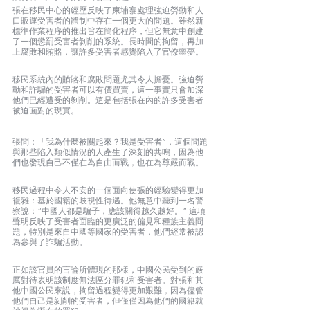
張在移民中心的經歷反映了柬埔寨處理強迫勞動和人
口販運受害者的體制中存在一個更大的問題。雖然新
標準作業程序的推出旨在簡化程序，但它無意中創建
了一個懲罰受害者剝削的系統。長時間的拘留，再加
上腐敗和賄賂，讓許多受害者感覺陷入了官僚噩夢。
移民系統內的賄賂和腐敗問題尤其令人擔憂。強迫勞
動和詐騙的受害者可以有價買賣，這一事實只會加深
他們已經遭受的剝削。這是包括張在內的許多受害者
被迫面對的現實。 
張問：「我為什麼被關起來？我是受害者”，這個問題
與那些陷入類似情況的人產生了深刻的共鳴，因為他
們也發現自己不僅在為自由而戰，也在為尊嚴而戰。
移民過程中令人不安的一個面向使張的經驗變得更加
複雜：基於國籍的歧視性待遇。他無意中聽到一名警
察說：“中國人都是騙子，應該關得越久越好。” 這項
聲明反映了受害者面臨的更廣泛的偏見和種族主義問
題，特別是來自中國等國家的受害者，他們經常被認
為參與了詐騙活動。
正如該官員的言論所體現的那樣，中國公民受到的嚴
厲對待表明該制度無法區分罪犯和受害者。對張和其
他中國公民來說，拘留過程變得更加艱難，因為儘管
他們自己是剝削的受害者，但僅僅因為他們的國籍就