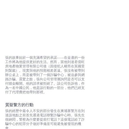
張的故事始於一個充滿希望的承諾——在金邊的一份
工作將為他提供更好的生活。然而，當他到達君億旺
房地產物業管理有限公司後（因侵犯人權而在英國受
到製裁）。現實與他的預期相差甚遠。張沒有被帶到
辦公桌上，而是被帶到了一個詐騙中心，被迫參與網
路詐騙。震驚之餘，張向公司管理層詢問是否可以支
付贖金離開。他的請求被拒絕了。該公司告訴他，作
為一名中國公民，他是該行動的一部分，他們已經支
付了代理費把他帶到那裡。
質疑警方的行動
張的經歷中最令人不安的部分發生在柬埔寨警方在到
達該地點之前首先通過電話聯繫詐騙中心時。張先生
很納悶，警察為什麼要提前打電話？這個電話給了詐
騙中心的犯罪分子做好準備並可能避免被發現的機
會。 