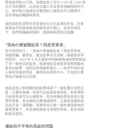
釋放他們的人行賄。張聽說有人支付 1,500 至 2,000 美
元不等的費用，以加快文書工作並更快地離開移民中
心。那些無力負擔這些費用的人被留在中心幾個月，
沒有明確的離開時間表。
張對移民官員對待受害者的方式尤其感到不安。許多
警察似乎對被拘留者的痛苦漠不關心。在某些情況
下，他們積極參與剝削，使賄賂制度得以猖獗。
“我為什麼被關起來？我是受害者。
張不禁問自己：「我為什麼被關起來？我是受害者。 
他被欺騙、被脅迫、被迫從事非法活動，卻被當作罪
犯對待。 2022 年 8 月之後程序的轉變將他的營救變成
了另一種形式的監禁。隨著他從其他受害者那裡聽到
更多的故事，張的沮喪感越來越大——他們中的許多
人都有同樣的情況，被拘留在移民中心，不知道什麼
時候才能被允許回家。
他從其他人那裡聽到的故事強調了一個反覆出現的主
題：只要你有錢，你就可以繞過這個系統。有經濟能
力的受害者可以出錢脫身，而沒有錢的受害者則只能
受苦受難。當金錢統治整個過程時，正義和保護的想
法似乎是一場鬧劇。張覺得自己被一個本應保護他的
製度背叛了，但這個制度卻冷漠地對待他，甚至為剝
削提供便利。
腐敗和不平等的系統性問題