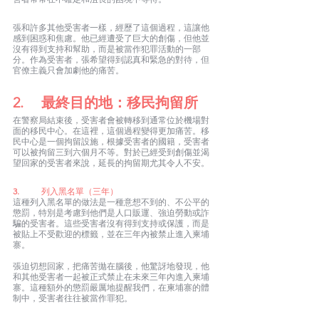
張和許多其他受害者一樣，經歷了這個過程，這讓他
感到困惑和焦慮。他已經遭受了巨大的創傷，但他並
沒有得到支持和幫助，而是被當作犯罪活動的一部
分。作為受害者，張希望得到認真和緊急的對待，但
官僚主義只會加劇他的痛苦。
2.	最終目的地：移民拘留所
在警察局結束後，受害者會被轉移到通常位於機場對
面的移民中心。在這裡，這個過程變得更加痛苦。移
民中心是一個拘留設施，根據受害者的國籍，受害者
可以被拘留三到六個月不等。對於已經受到創傷並渴
望回家的受害者來說，延長的拘留期尤其令人不安。
3.	
列入黑名單（三年）
這種列入黑名單的做法是一種意想不到的、不公平的
懲罰，特別是考慮到他們是人口販運、強迫勞動或詐
騙的受害者。這些受害者沒有得到支持或保護，而是
被貼上不受歡迎的標籤，並在三年內被禁止進入柬埔
寨。
張迫切想回家，把痛苦拋在腦後，他驚訝地發現，他
和其他受害者一起被正式禁止在未來三年內進入柬埔
寨。這種額外的懲罰嚴厲地提醒我們，在柬埔寨的體
制中，受害者往往被當作罪犯。