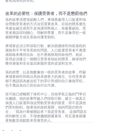
被視為潛在的罪犯。
改革的必要性：保護受害者，而不是懲罰他們
張的故事清楚地提醒人們，柬埔寨處理人口販運和強
迫勞動受害者的方式迫切需要改革。目前的體系優先
考慮金​​融交易而不是保護弱勢個人，有嚴重缺陷。受
害者應該得到關心、理解和尊重，而不是像罪犯一樣
被關押數月或在系統內遭受剝削。
柬埔寨必須立即採取行動，解決困擾移民拘留過程的
腐敗和不平等等系統性問題。人口販運受害者不應透
過賄賂來獲得自由，也不應無限期拘留他們。相反，
當局必須建立一個關注受害者福祉的體系，確保他們
獲得康復和安全返回家園所需的資源和支持。
張的經歷，以及無數像他一樣的受害者的故事，呼籲
柬埔寨移民和執法系統承擔更大的責任。任何受害者
都不應該因為被迫犯下的罪行而感到自己像個罪犯，
也不應該為自己的自由付出代價。
張可能已經離開了移民中心，但他爭取正義的鬥爭仍
在繼續。他的故事呼籲人們採取行動，建立一個真正
保護人口販運和強迫勞動受害者的製度，而不是讓他
們受到剝削。隨著張的旅程展開，他的問題仍然存
在：「我為什麼被關起來？我是受害者。 這個問題在
得到解答之前，不僅會繼續困擾著張，而且還會困擾
著無數其他默默承受痛苦的人。