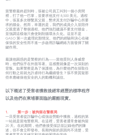
當警察最終趕到時，張被公司員工叫到一個小房間
裡，打了他一巴掌，並要求他支付 8,500 美元。過程
中，張某多次聯繫其父親，懇求其支付詐騙中心所要
求的贖金。然而，幸運的是，我們的成員介入並陪伴
父親度過了整個過程。他們強烈建議不要支付贖金，
並強調這樣做只會使剝削循環永久化。這並不是 
GASO 第一次處理此類情況。他們的經驗和決心在確
保張的安全性而不進一步啟用詐騙網絡方面發揮了關
鍵作用。
最讓他困惑的是警察的行為——當他受到人身威脅
時，他們似乎在外面等著。這感覺就像是一次深刻的
背叛。如果警察是為了保護他，為什麼他們在採取任
何行動之前就允許虐待行為繼續發生？張不禁質疑那
些本應確保他安全的人的動機和誠信。
以下概述了受害者獲救後經常經歷的標準程序
以及他們在柬埔寨面臨的嚴酷現實。
1.	第一步：被拘留在警察局
一旦受害者從詐騙中心或強迫勞動中獲救，過程的第
一站就是當地警察局。在這裡，受害者通常會被拘留 
20 天。在此期間，他們會接受採訪並記錄他們的陳
述，但不會立即發布。長期拘留的原因尚不清楚，受
害者常常在不確定和沮喪的困境中等待。