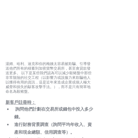
湯姆、哈利、迪克和你的梅姨太容易被欺騙、引導發
送他們所有的積蓄到加密貨幣交易所，甚至會貸款發
送更多。 以下是某些我們認為可以減少殺豬盤中那些
非常陰險的社交工程（以影響力或說服力來欺騙他人
以獲得有用的資訊，這是近年來造成企業或個人極大
威脅和損失的駭客攻擊手法。），而不是只有簡單地
命名為殺豬盤。
新客戶註冊時：
 詢問他們計劃在交易所或錢包中投入多少
錢。
進行財務背景調查（詢問平均年收入、資
產和現金總額、信用調查等）。