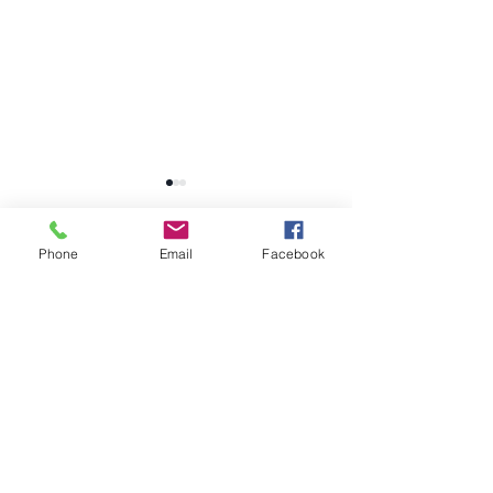
Phone
Email
Facebook
提交詐騙相關資料
您所提供的資訊可協助記錄詐騙基礎設
施，並干擾未來的詐騙運作。所提交的
資料將用於模式分析、錢包群集判讀及
When Death Is Not
非法移民與消失
網絡結構建構。資料提交並不保證資金
Enough: Underreported
學：東南亞偷渡
追回，但有助於促進問責與系統性干
Mortality in Cambodia’s
抹去生命
擾。
Scam Compounds