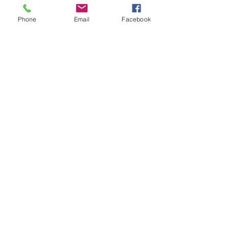
提交詐騙相關資料
Phone
Email
Facebook
支持我們的工作
公眾支持使詐騙地圖建構、交易分析與
資料處理得以持續運作，將受害者提交
的資訊轉化為可行動的情報。這些工作
有助於揭示詐騙網絡，推動干擾機制，
並促進問責。
支持我們的工作
聯絡方式