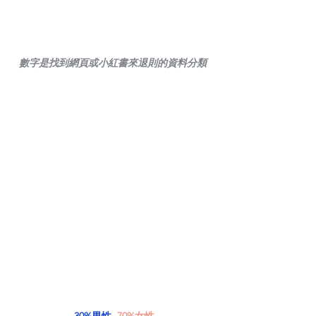
數字是找到網頁或小紅書來退則的資料分類
30%男性, 
70%女性