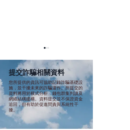
提交詐騙相關資料
您所提供的資訊可協助記錄詐騙基礎設
施，並干擾未來的詐騙運作。所提交的
資料將用於模式分析、錢包群集判讀及
When Death Is Not
非法移民與消失
網絡結構建構。資料提交並不保證資金
Enough: Underreported
學：東南亞偷渡
追回，但有助於促進問責與系統性干
Mortality in Cambodia’s
抹去生命
擾。
Scam Compounds