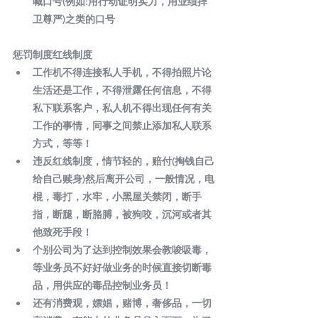
喊口号(例如:用行动证明实力，用业绩捍
卫尊严)之类的口号 
惩罚制度红线制度 
工作机不得连接私人手机，不得拍照片论
生活还是工作，不得泄露任何信息，不得
私下联系客户，私人机不得出现任何有关
工作的事情，同事之间禁止添加私人联系
方式，等等！ 
违反红线制度，情节轻的，赔付(掏钱自己
给自己赎身)然后离开公司，一般情况，电
棍，毒打，水牢，小黑屋关禁闭，断手
指，断腿，断胳膊，被狗咬，沉河或者其
他致死手段！ 
个别公司为了达到控制效果会教唆吸毒，
等业务员不好好做业务的时候直接切断毒
品，用供应的毒品控制业务员！ 
还有消费观，嫖娼，赌博，奢侈品，一切