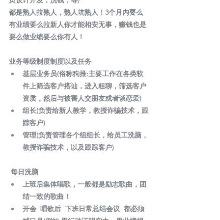
页设计开发，洗钱，等) 
都是熟人拉熟人，熟人坑熟人！3个月内要么
有业绩要么拉新人你才能相安无事，赚钱也是
要么做业绩要么你有人！ 
业务等级制度制度以及任务 
基层业务员(俗称狗推:主要工作在各类软
件上筛选客户搭讪，进入粗聊，筛选客户
资质，然后与被害人交朋友或者谈恋爱) 
组长(负责给新人教学，教授诈骗技术，跟
踪客户) 
管理(负责管理各个组组长，给员工洗脑，
教授诈骗技术，以及跟踪客户) 
每日洗脑
上班后集体唱歌，一般都是励志歌曲，团
结一致的歌曲！ 
开会  唱歌后  下班日常总结会议  都必须