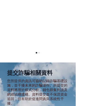
提交詐騙相關資料
您所提供的資訊可協助記錄詐騙基礎設
施，並干擾未來的詐騙運作。所提交的
線上博弈產業的
資料將用於模式分析、錢包群集判讀及
蒙多基里園區與【金鑫】
網絡結構建構。資料提交並不保證資金
犯罪集團有關聯 — 涉刑
追回，但有助於促進問責與系統性干
求、數十億詐騙
擾。