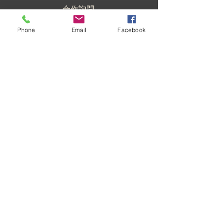
合作詢問
partnership@globalantiscam.org
Phone
Email
Facebook
新聞媒體
press@globalantiscam.org
志工管理
hr@globalantiscam.org
關注我們
© 2021 全球反詐騙組織。