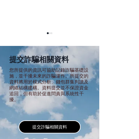
提交詐騙相關資料
您所提供的資訊可協助記錄詐騙基礎設
施，並干擾未來的詐騙運作。所提交的
資料將用於模式分析、錢包群集判讀及
被困詐騙园区？如何自
在柬埔寨丢失护
網絡結構建構。資料提交並不保證資金
救？
指南
追回，但有助於促進問責與系統性干
擾。
提交詐騙相關資料