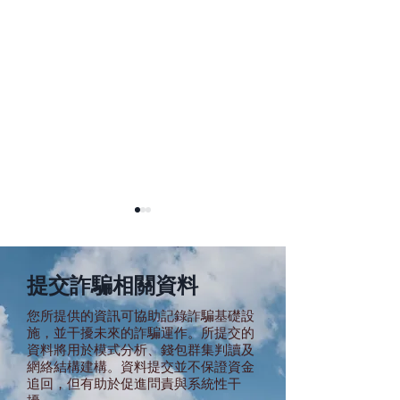
提交詐騙相關資料
您所提供的資訊可協助記錄詐騙基礎設
施，並干擾未來的詐騙運作。所提交的
資料將用於模式分析、錢包群集判讀及
拯救柬埔寨線上詐騙招聘
反詐騙和反奴隸
網絡結構建構。資料提交並不保證資金
受害者
因傳播“假新聞”
追回，但有助於促進問責與系統性干
被捕