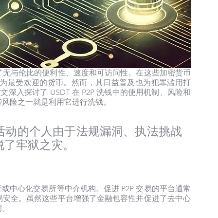
了无与伦比的便利性、速度和可访问性。在这些加密货币
稳定性而成为最受欢迎的货币。然而，其日益普及也为犯罪滥用打
文深入探讨了 USDT 在 P2P 洗钱中的使用机制、风险和
些风险之一就是利用它进行洗钱。
活动的个人由于法规漏洞、执法挑战
脱了牢狱之灾。
行或中心化交易所等中介机构。促进 P2P 交易的平台通常
易安全。虽然这些平台增强了金融包容性并促进了去中心
洞。