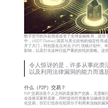
数字货币的兴起彻底改变了全球金融格局，提供
中，USDT (Tether) 因其与美元挂钩的
开了大门，特别是在点对点 (P2P) 洗钱计划中。本
影响，以及打击这种日益严重的担忧的策略。这
令人惊讶的是，许多从事此类
以及利用法律漏洞的能力而逃
什么（P2P）交易？
P2P 交易涉及个人之间的直接资产交换，无需银
会连接买家和卖家，同时提供托管服务以确保交
化交易，但它们也存在犯罪分子利用来洗钱的漏