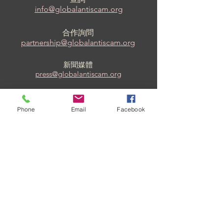
info@globalantiscam.org
合作詢問
partnership@globalantiscam.org
新聞媒體
press@globalantiscam.org
志工管理
hr@globalantiscam.org
Phone
Email
Facebook
關注我們
© 2021 全球反詐騙組織。