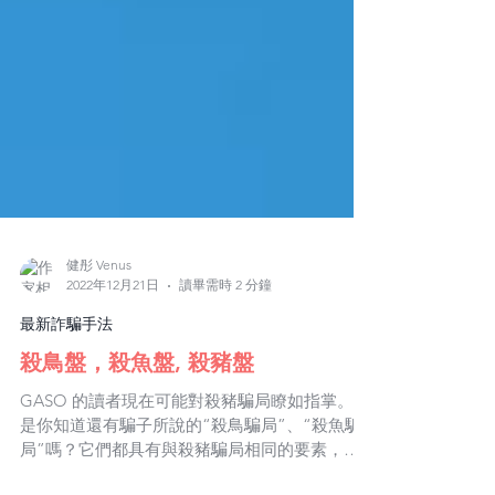
健彤 Venus
2022年12月21日
讀畢需時 2 分鐘
最新詐騙手法
殺鳥盤，殺魚盤, 殺豬盤
GASO 的讀者現在可能對殺豬騙局瞭如指掌。但
是你知道還有騙子所說的“殺鳥騙局”、“殺魚騙
局”嗎？它們都具有與殺豬騙局相同的要素，但