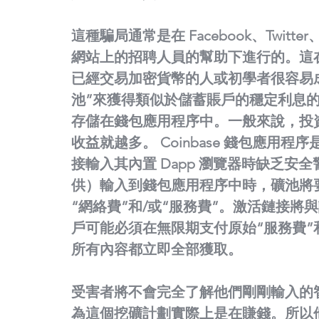
這種騙局通常是在 Facebook、Twitter
網站上的招聘人員的幫助下進行的。這
已經交易加密貨幣的人或初學者很容易
池”來獲得類似於儲蓄賬戶的穩定利息的方法。
存儲在錢包應用程序中。一般來說，投
收益就越多。 Coinbase 錢包應
接輸入其內置 Dapp 瀏覽器時缺乏安
供）輸入到錢包應用程序中時，礦池將
“網絡費”和/或“服務費”。激活鏈接
戶可能必須在無限期支付原始“服務費”
所有內容都立即全部獲取。
受害者將不會完全了解他們剛剛輸入的
為這個挖礦計劃實際上是在賺錢。所以