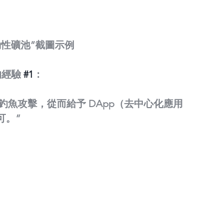
動性礦池”截圖示例
 的經驗 
#1
：
受到釣魚攻擊，從而給予 DApp（去中心化應用
可。”
：