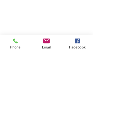
Phone
Email
Facebook
提交詐騙相關資料
您所提供的資訊可協助記錄詐騙基礎設
施，並干擾未來的詐騙運作。所提交的
資料將用於模式分析、錢包群集判讀及
在柬埔寨丢失护照的分步
當詐騙犯承認詐
網絡結構建構。資料提交並不保證資金
指南
做
追回，但有助於促進問責與系統性干