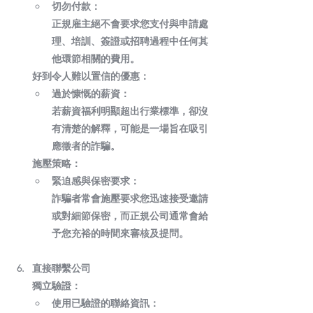
切勿付款：
正規雇主絕不會要求您支付與申請處
理、培訓、簽證或招聘過程中任何其
他環節相關的費用。
好到令人難以置信的優惠：
過於慷慨的薪資：
若薪資福利明顯超出行業標準，卻沒
有清楚的解釋，可能是一場旨在吸引
應徵者的詐騙。
施壓策略：
緊迫感與保密要求：
詐騙者常會施壓要求您迅速接受邀請
或對細節保密，而正規公司通常會給
予您充裕的時間來審核及提問。
直接聯繫公司
獨立驗證：
使用已驗證的聯絡資訊：