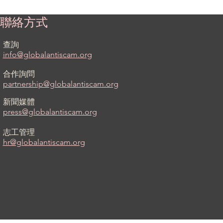
聯絡方式
查詢
info@globalantiscam.org
合作詢問
partnership@globalantiscam.org
新聞媒體
press@globalantiscam.org
志工管理
hr@globalantiscam.org