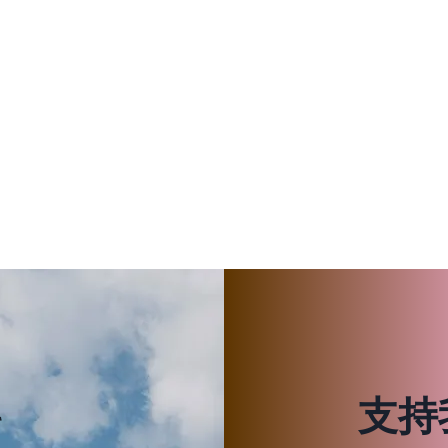
料
支持
区？如何自救？