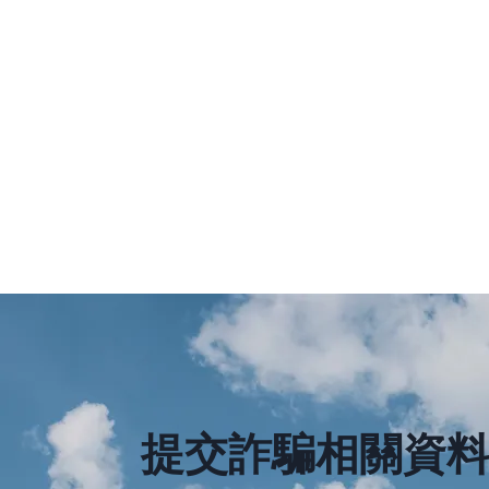
提交詐騙相關資
被困詐騙园