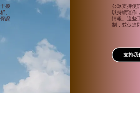
在柬埔寨丢失护照的分步指
並干擾
公眾支持使
分析、
以持續運作
不保證
情報。這些
。
制，並促進
支持我