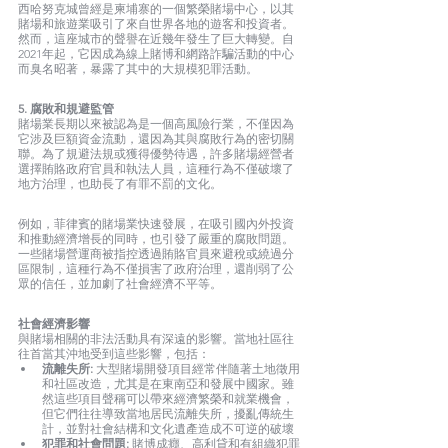
西哈努克城曾經是柬埔寨的一個繁榮賭場中心，以其
賭場和旅遊業吸引了來自世界各地的遊客和投資者。
然而，這座城市的聲譽在近幾年發生了巨大轉變。自
2021年起，它因成為線上賭博和網路詐騙活動的中心
而臭名昭著，暴露了其中的大規模犯罪活動。
5. 腐敗和規避監管
賭場業長期以來被認為是一個高風險行業，不僅因為
它涉及巨額資金流動，還因為其與腐敗行為的密切關
聯。為了規避法規或獲得優勢待遇，許多賭場經營者
選擇賄賂政府官員和執法人員，這種行為不僅破壞了
地方治理，也助長了有罪不罰的文化。
例如，菲律賓的賭場業快速發展，在吸引國內外投資
和推動經濟增長的同時，也引發了嚴重的腐敗問題。
一些賭場營運商被指控透過賄賂官員來避稅或繞過分
區限制，這種行為不僅損害了政府治理，還削弱了公
眾的信任，並加劇了社會經濟不平等。
社會經濟影響
與賭場相關的非法活動具有深遠的影響。當地社區往
往首當其沖地受到這些影響，包括：
流離失所: 
大型賭場開發項目經常伴隨著土地徵用
和社區改造，尤其是在東南亞和發展中國家。雖
然這些項目聲稱可以帶來經濟繁榮和就業機會，
但它們往往導致當地居民流離失所，擾亂傳統生
計，並對社會結構和文化遺產造成不可逆的破壞
犯罪和社會問題:
 賭博成癮、高利貸和有組織犯罪