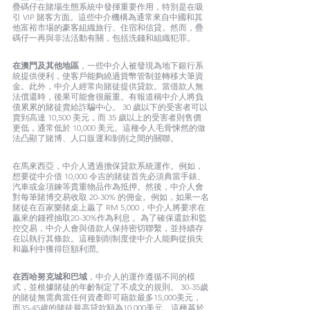
疊碼仔在賭場生態系統中發揮重要作用，特別是在吸
引 VIP 賭客方面。這些中介機構為通常來自中國和其
他富裕市場的豪客組織旅行、住宿和信貸。然而，疊
碼仔一再與非法活動有關，包括洗錢和組織犯罪。
在澳門及其他地區
，一些中介人被發現為地下銀行系
統提供便利，使客戶能夠繞過貨幣管制並轉移大筆資
金。此外，中介人經常向賭徒提供貸款。當借款人無
法償還時，後果可能會很嚴重。有報道稱中介人將負
債累累的賭徒賣給詐騙中心。 30 歲以下的受害者可以
賣到高達 10,500 美元，而 35 歲以上的受害者則售價
更低，通常低於 10,000 美元。這種令人毛骨悚然的做
法凸顯了賭博、人口販運和剝削之間的關聯。
在馬來西亞，中介人透過擔保貸款系統運作。例如，
想要從中介借 10,000 令吉的賭徒首先必須典當手錶、
汽車或金項鍊等貴重物品作為抵押。然後，中介人會
對每筆賭博交易收取 20-30% 的佣金。例如，如果一名
賭徒在百家樂賭桌上贏了 RM 5,000，中介人將要求在
贏來的錢裡抽取20-30%作為利息 。為了確保還款和監
控交易，中介人會與借款人保持密切聯繫，並持續存
在以執行其條款。這種剝削制度使中介人能夠從損失
和贏利中獲得巨額利潤。
在西哈努克城和巴域
，中介人的運作遵循不同的模
式，並根據賭徒的年齡制定了不成文的規則。 30-35歲
的賭徒無需典當任何資產即可藉款最多15,000美元，
而35-45歲的賭徒最高貸款額為10,000美元。這種基於