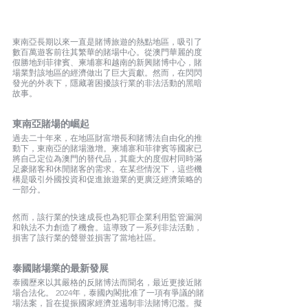
東南亞長期以來一直是賭博旅遊的熱點地區，吸引了
數百萬遊客前往其繁華的賭場中心。從澳門華麗的度
假勝地到菲律賓、柬埔寨和越南的新興賭博中心，賭
場業對該地區的經濟做出了巨大貢獻。然而，在閃閃
發光的外表下，隱藏著困擾該行業的非法活動的黑暗
故事。
東南亞賭場的崛起
過去二十年來，在地區財富增長和賭博法自由化的推
動下，東南亞的賭場激增。柬埔寨和菲律賓等國家已
將自己定位為澳門的替代品，其龐大的度假村同時滿
足豪賭客和休閒賭客的需求。在某些情況下，這些機
構是吸引外國投資和促進旅遊業的更廣泛經濟策略的
一部分。
然而，該行業的快速成長也為犯罪企業利用監管漏洞
和執法不力創造了機會。這導致了一系列非法活動，
損害了該行業的聲譽並損害了當地社區。
泰國賭場業的最新發展
泰國歷來以其嚴格的反賭博法而聞名，最近更接近賭
場合法化。 2024年，泰國內閣批准了一項有爭議的賭
場法案，旨在提振國家經濟並遏制非法賭博氾濫。擬