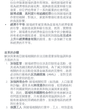
往往伴隨著賭場的運作而增加。雖然賭場經常被
視為經濟增長的催化劑，能夠創造就業和吸引旅
遊業，但它們也帶來了一系列嚴重的社會問題。
賭博成癮
、
高利貸
和
有組織犯罪
往往與賭場的運
作密切相關，對個人、家庭和整個社會造成深遠
的負面影響。
經濟不平等:
 賭場經常被宣傳為促進地方經濟發展
的引擎，能創造就業和吸引投資。然而，實際情
況中，賭場產生的經濟收益往往集中於少數權益
持有者或外國投資者，當地居民則面臨
生活成本
上升
和
經濟機會有限
的困境，進一步加劇了社會
和經濟的不平等。
改革的步驟
解決與東南亞賭場相關的非法活動需要採取協調和多
方面的方法
加強監管
：賭場經營往往涉及巨額現金流動，使
其成為洗錢活動的高風險領域。為了減少與賭場
相關的非法活動並保護金融系統的完整性，政府
必須執行嚴格的
反洗錢措施（AML）
，並對交易
進行更密切的監控。
加強跨境合作:
 賭場相關犯罪（如洗錢、人口販運
和詐騙）通常具有
跨境運作
的特徵，犯罪網絡利
用不同國家間的法律差異和執法漏洞來規避監
管。因此，
區域性和國際性合作
對於有效解決這
些問題至關重要。只有通過跨境協調與合作，才
能有效遏制犯罪網絡的運作，並保護地區的經濟
與社會安全。
保護工人
: 與賭場相關的行業中，工人，特別是低