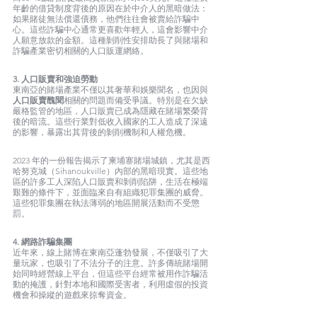
年齡的借貸制度背後的原因在於中介人的黑暗做法：
如果賭徒無法償還債務，他們往往會被賣給詐騙中
心。這些詐騙中心通常更喜歡年輕人，這會影響中介
人願意放款的金額。這種剝削性安排助長了與賭場和
詐騙產業密切相關的人口販運網絡。
3. 人口販賣和強迫勞動
東南亞的賭場產業不僅以其奢華和娛樂聞名，也因與
人口販賣醜聞
相關的問題而備受爭議。特別是在欠缺
嚴格監管的地區，人口販賣已成為隱藏在賭場繁榮背
後的暗流。這些行業對低收入國家的工人造成了深遠
的影響，暴露出其背後的剝削機制和人權危機。
2023 年的一份報告揭示了柬埔寨賭場城鎮，尤其是西
哈努克城（Sihanoukville）內部的黑暗現實。這些地
區的許多工人深陷人口販賣和剝削陷阱，生活在極端
艱難的條件下，並面臨來自有組織犯罪集團的威脅。
這些犯罪集團在執法薄弱的地區開展活動而不受懲
罰。
4. 網路詐騙集團
近年來，線上賭博在東南亞蓬勃發展，不僅吸引了大
量玩家，也吸引了不法分子的注意。許多傳統賭場開
始同時經營線上平台，但這些平台經常被用作詐騙活
動的掩護，針對本地和國際受害者，利用虛假的投資
機會和操縱的遊戲來掠奪資金。