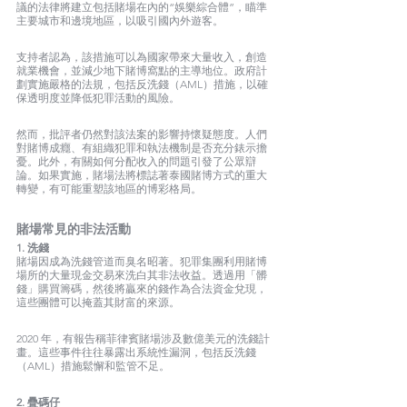
議的法律將建立包括賭場在內的“娛樂綜合體”，瞄準
主要城市和邊境地區，以吸引國內外遊客。
支持者認為，該措施可以為國家帶來大量收入，創造
就業機會，並減少地下賭博窩點的主導地位。政府計
劃實施嚴格的法規，包括反洗錢（AML）措施，以確
保透明度並降低犯罪活動的風險。
然而，批評者仍然對該法案的影響持懷疑態度。人們
對賭博成癮、有組織犯罪和執法機制是否充分錶示擔
憂。此外，有關如何分配收入的問題引發了公眾辯
論。如果實施，賭場法將標誌著泰國賭博方式的重大
轉變，有可能重塑該地區的博彩格局。
賭場常見的非法活動
1. 洗錢
賭場因成為洗錢管道而臭名昭著。犯罪集團利用賭博
場所的大量現金交易來洗白其非法收益。透過用「髒
錢」購買籌碼，然後將贏來的錢作為合法資金兌現，
這些團體可以掩蓋其財富的來源。
2020 年，有報告稱菲律賓賭場涉及數億美元的洗錢計
畫。這些事件往往暴露出系統性漏洞，包括反洗錢
（AML）措施鬆懈和監管不足。
2. 疊碼仔