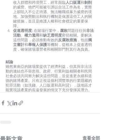
收入群體和跨境勞工，經常面臨
人口販運
和
剝削
的威脅。他們可能被引誘以合法工作為名，實際
上卻陷入不公正待遇、無法離職或暴力威脅的境
地。加強勞動法和執行機制是保護這些工人的關
鍵措施，並且是維護人權和社會穩定的重要保
障。
促進透明度:
 在賭場行業中，
腐敗
問題往往與
非法
活動
、
權力濫用
和
缺乏透明度
密切相關。要解決
這些問題，必須推動有效的
反腐敗措施
，包括
獨
立審計
和
舉報人保護
等機制，從根本上促進透明
度，確保賭場運營者和相關部門對其行為負責。
結論
雖然東南亞的賭場業提供了經濟利益，但其與非法活
動的連結也不容忽視。政府、行業利益相關者和民間
社會必須共同努力解決這些問題，並促進更永續和道
德的賭博產業。只有正視這個利潤豐厚的行業隱藏的
犯罪活動（如洗錢、人口販運和高利貸），該地區才
能實現該產業的長遠發展的情況下充分發揮其潛力。
查看全部
最新文章